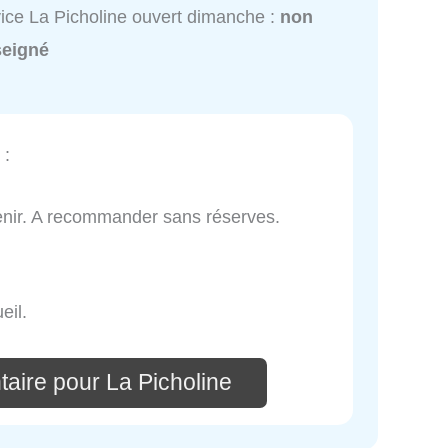
ice La Picholine ouvert dimanche :
non
seigné
:
revenir. A recommander sans réserves.
eil.
aire pour La Picholine