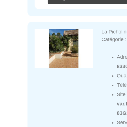
La Picholi
Catégorie 
Adr
833
Quar
Tél
Site
var.
83G
Serv