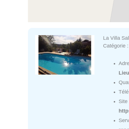
La Villa S
Catégorie 
Adr
Lieu
Quar
Tél
Site 
http
Serv