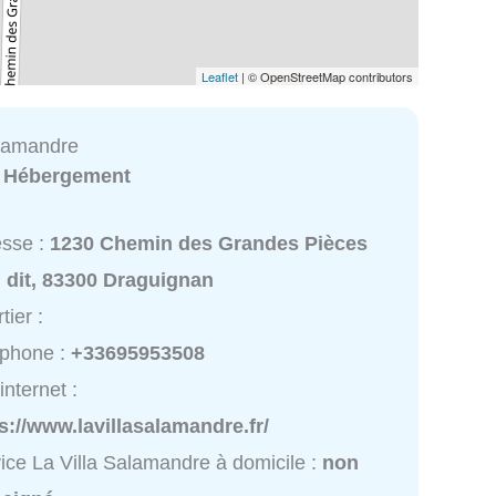
Leaflet
| © OpenStreetMap contributors
alamandre
:
Hébergement
esse :
1230 Chemin des Grandes Pièces
 dit, 83300 Draguignan
tier :
éphone :
+33695953508
internet :
s://www.lavillasalamandre.fr/
ice La Villa Salamandre à domicile :
non