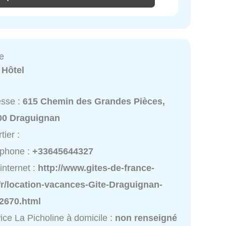
ne
:
Hôtel
esse :
615 Chemin des Grandes Pièces,
00 Draguignan
tier :
éphone :
+33645644327
 internet :
http://www.gites-de-france-
fr/location-vacances-Gite-Draguignan-
2670.html
ice La Picholine à domicile :
non renseigné