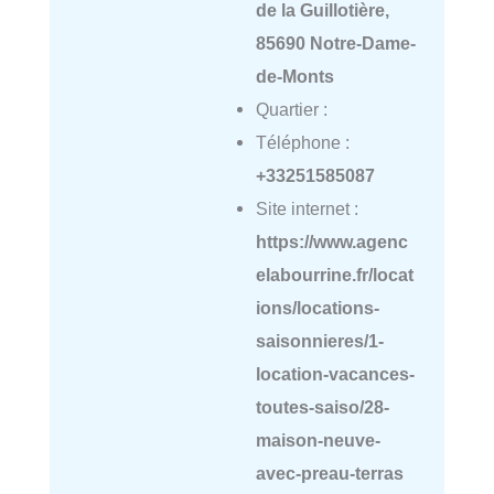
de la Guillotière,
85690 Notre-Dame-
de-Monts
Quartier :
Téléphone :
+33251585087
Site internet :
https://www.agenc
elabourrine.fr/locat
ions/locations-
saisonnieres/1-
location-vacances-
toutes-saiso/28-
maison-neuve-
avec-preau-terras