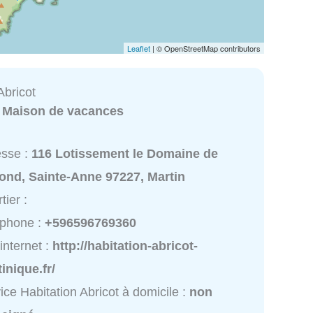
Leaflet
| © OpenStreetMap contributors
Abricot
:
Maison de vacances
esse :
116 Lotissement le Domaine de
ond, Sainte-Anne 97227, Martin
tier :
éphone :
+596596769360
 internet :
http://habitation-abricot-
inique.fr/
ice Habitation Abricot à domicile :
non