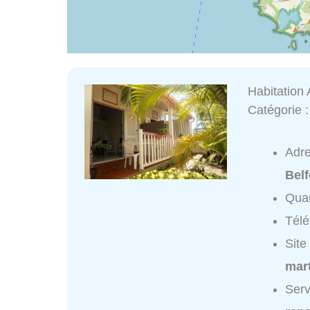
Habitation 
Catégorie 
Adr
Belf
Quar
Tél
Site
mart
Serv