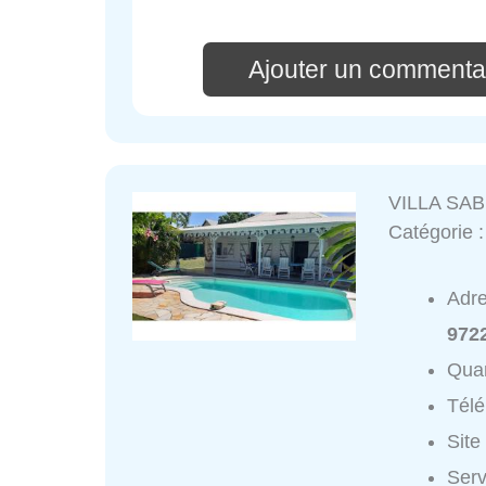
Ajouter un commenta
VILLA SA
Catégorie 
Adr
9722
Quar
Tél
Site
Serv