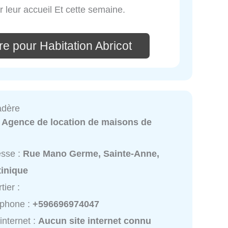
 leur accueil Et cette semaine.
e pour Habitation Abricot
adère
:
Agence de location de maisons de
esse :
Rue Mano Germe, Sainte-Anne,
tinique
tier :
éphone :
+596696974047
 internet :
Aucun site internet connu