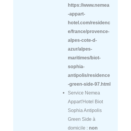
https://www.nemea
-appart-
hotel.com/residenc
e/france/provence-
alpes-cote-d-
azur/alpes-
maritimes/biot-
sophia-
antipolis/residence
-green-side-97.html
Service Nemea
Appart'Hotel Biot
Sophia Antipolis
Green Side à
domicile :
non